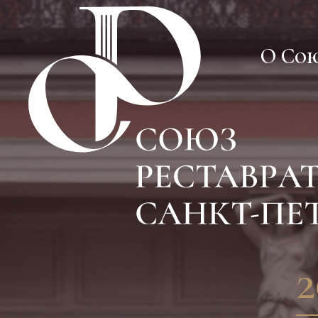
О Со
О Со
2