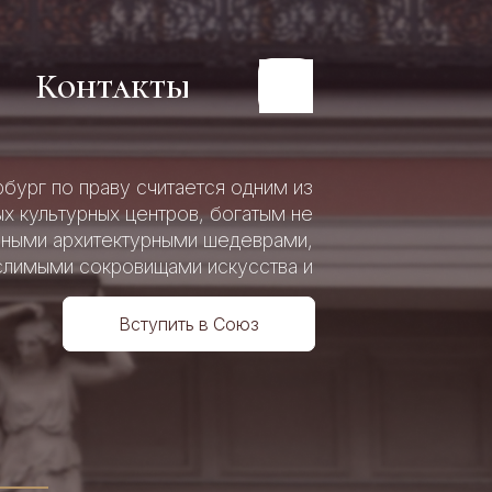
Контакты
Контакты
бург по праву считается одним из
х культурных центров, богатым не
пными архитектурными шедеврами,
льного
льного
слимыми сокровищами искусства и
р
й
р
й
истории.
Вступить в Союз
4
о
о
ия»
ия»