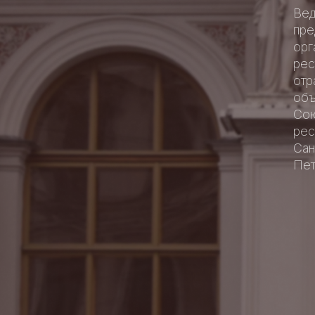
Ве
пре
орг
рес
отр
объ
Со
рес
Сан
Пет