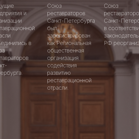
Аллея
Аллея
дущие
Союз
Союз
славы
славы
дприятия и
реставраторов
реставратор
петербургск
петербургск
анизации
Санкт-Петербурга
Санкт-Петер
Добрые
реставратор
реставратор
Добрые
таврационной
был
в соответстви
дела
дела
асли
зарегистрирован
законодател
единились в
как Региональная
РФ реорганиз
юз
общественная
тавраторов
организация
кт-
содействия
ербурга.
развитию
реставрационной
отрасли.