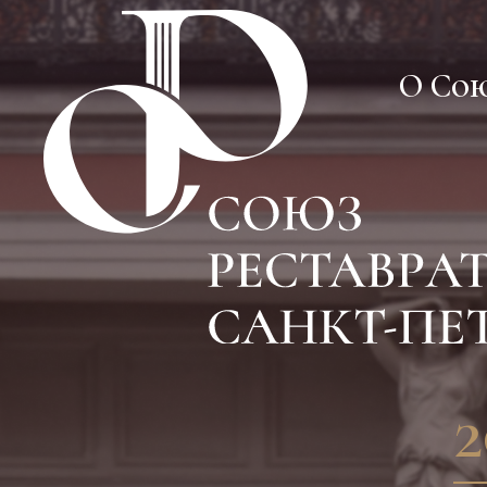
О Со
О Со
2