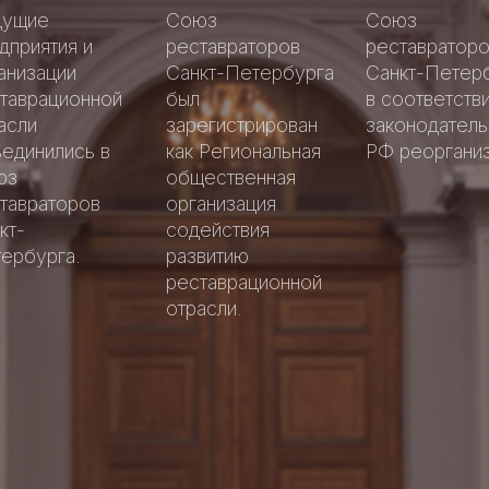
Аллея
Аллея
дущие
Союз
Союз
славы
славы
дприятия и
реставраторов
реставратор
петербургск
петербургск
анизации
Санкт-Петербурга
Санкт-Петер
Добрые
реставратор
реставратор
Добрые
таврационной
был
в соответстви
дела
дела
асли
зарегистрирован
законодател
единились в
как Региональная
РФ реорганиз
юз
общественная
тавраторов
организация
кт-
содействия
ербурга.
развитию
реставрационной
отрасли.