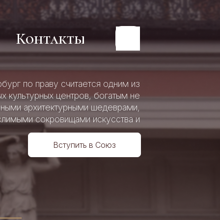
Контакты
Контакты
бург по праву считается одним из
х культурных центров, богатым не
пными архитектурными шедеврами,
льного
льного
слимыми сокровищами искусства и
р
й
р
й
истории.
Вступить в Союз
4
о
о
ия»
ия»