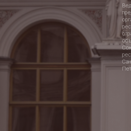
Ве
пре
орг
рес
отр
объ
Со
рес
Сан
Пет