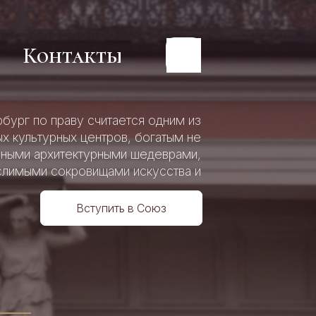
Контакты
Контакты
бург по праву считается одним из
х культурных центров, богатым не
пными архитектурными шедеврами,
льного
льного
слимыми сокровищами искусства и
р
й
р
й
истории.
Вступить в Союз
4
о
о
ия»
ия»