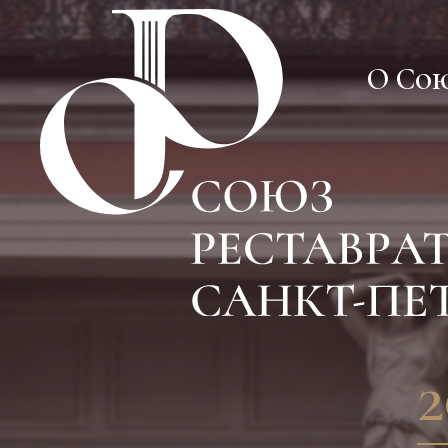
О Со
О Со
2