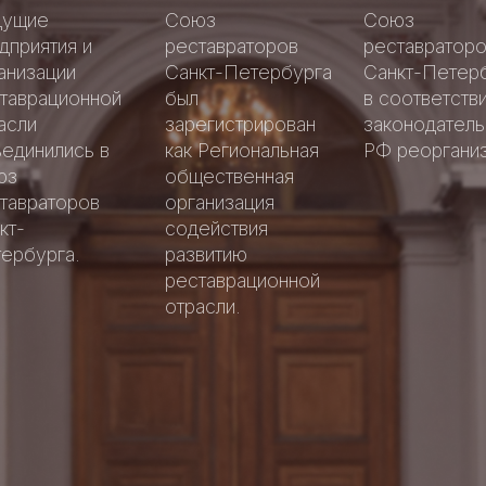
Аллея
Аллея
дущие
Союз
Союз
славы
славы
дприятия и
реставраторов
реставратор
петербургск
петербургск
анизации
Санкт-Петербурга
Санкт-Петер
Добрые
реставратор
реставратор
Добрые
таврационной
был
в соответстви
дела
дела
асли
зарегистрирован
законодател
единились в
как Региональная
РФ реорганиз
юз
общественная
тавраторов
организация
кт-
содействия
ербурга.
развитию
реставрационной
отрасли.