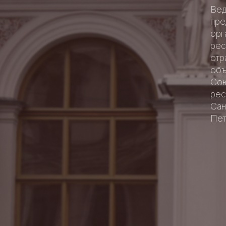
Ве
пре
орг
рес
отр
объ
Со
рес
Сан
Пет