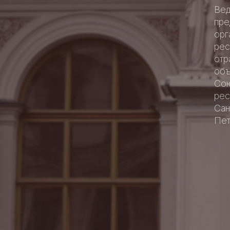
Ве
пре
орг
рес
отр
объ
Со
рес
Сан
Пет