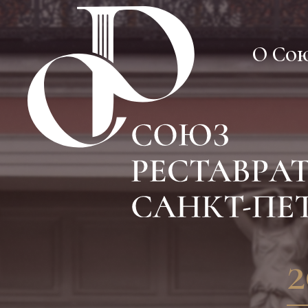
О Со
О Со
2