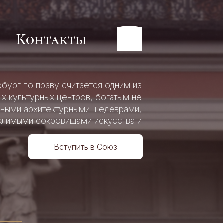
Контакты
Контакты
бург по праву считается одним из
х культурных центров, богатым не
пными архитектурными шедеврами,
льного
льного
слимыми сокровищами искусства и
р
й
р
й
истории.
Вступить в Союз
4
о
о
ия»
ия»