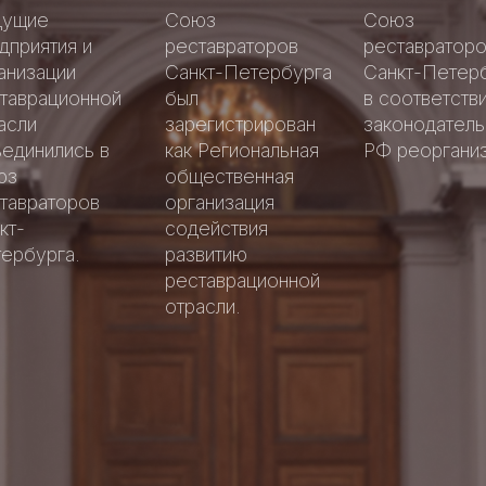
Аллея
Аллея
дущие
Союз
Союз
славы
славы
дприятия и
реставраторов
реставратор
петербургск
петербургск
анизации
Санкт-Петербурга
Санкт-Петер
Добрые
реставратор
реставратор
Добрые
таврационной
был
в соответстви
дела
дела
асли
зарегистрирован
законодател
единились в
как Региональная
РФ реорганиз
юз
общественная
тавраторов
организация
кт-
содействия
ербурга.
развитию
реставрационной
отрасли.