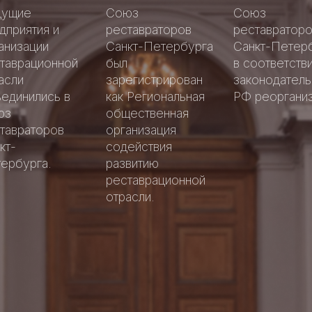
Аллея
Аллея
дущие
Союз
Союз
славы
славы
дприятия и
реставраторов
реставратор
петербургск
петербургск
анизации
Санкт-Петербурга
Санкт-Петер
Добрые
реставратор
реставратор
Добрые
таврационной
был
в соответстви
дела
дела
асли
зарегистрирован
законодател
единились в
как Региональная
РФ реорганиз
юз
общественная
тавраторов
организация
кт-
содействия
ербурга.
развитию
реставрационной
отрасли.