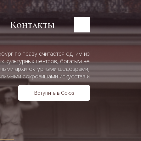
Контакты
Контакты
бург по праву считается одним из
х культурных центров, богатым не
пными архитектурными шедеврами,
льного
льного
слимыми сокровищами искусства и
р
й
р
й
истории.
Вступить в Союз
4
о
о
ия»
ия»