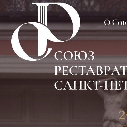
О Со
О Со
2