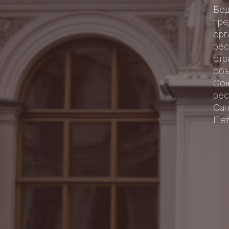
Ве
пре
орг
рес
отр
объ
Со
рес
Сан
Пет